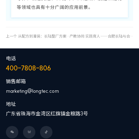
上一个
从配方到灌装：长陆整厂方案为油墨生产“打通关”
产教协同 实践育人——合肥长陆与合工大卓越工程师学院开展校企合作交流
电话
400-7808-806
销售邮箱
marketing@longtec.com
地址
广东省珠海市金湾区红旗镇金粮路3号


